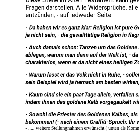
Diese Stelle im Alten Testament kann gewi
Fragen darstellen. Alle Widersprüche, all
entzünden, - auf jedweder Seite:
-
Da haben wir es ganz klar: Religion ist pure
ja nicht sein, - die gewalttätige Religion in flag
- Auch damals schon: Tanzen um das Goldene K
ablegen, warum man denn auf der Welt ist, - da i
charakterlos, wenn er da nicht eines heiligen Z
- Warum lässt er das Volk nicht in Ruhe, - soll
sein Beispiel wird ja hernach am besten wirken
- Kaum sind sie ein paar Tage allein, verfallen 
indem ihnen das goldene Kalb vorgegaukelt wird
- Sowohl die Priester des Goldenen Kalbes, als 
bekommen! (- nach einem Graffiti-Spruch: Ihr wo
- ..... weitere Stellungnahmen erwünscht ( unten als Komm