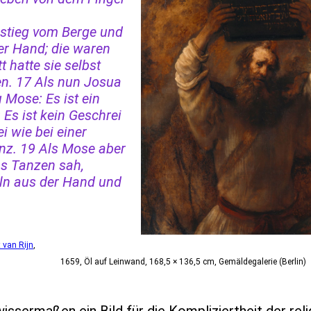
stieg vom Berge und
ner Hand; die waren
 hatte sie selbst
en. 17 Als nun Josua
 Mose: Es ist ein
 Es ist kein Geschrei
i wie bei einer
anz. 19 Als Mose aber
s Tanzen sah,
eln aus der Hand und
 van Rijn
,
× 136,5 cm, Gemäldegalerie (Berlin)