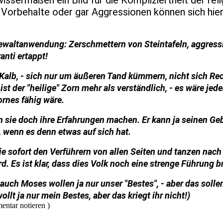
ssermaßen ein Bild für die Kompliziertheit der rel
e Vorbehalte oder gar Aggressionen können sich hie
 Gewaltanwendung: Zerschmettern von Steintafeln, aggress
ranti ertappt!
alb, - sich nur um äußeren Tand kümmern, nicht sich Re
st der "heilige" Zorn mehr als verständlich, - es wäre jede
ornes fähig wäre.
en sie doch ihre Erfahrungen machen. Er kann ja seinen Ge
, wenn es denn etwas auf sich hat.
sie sofort den Verführern von allen Seiten und tanzen nach 
. Es ist klar, dass dies Volk noch eine strenge Führung b
auch Moses wollen ja nur unser "Bestes", - aber das sollen
llt ja nur mein Bestes, aber das kriegt ihr nicht!)
entar notieren )