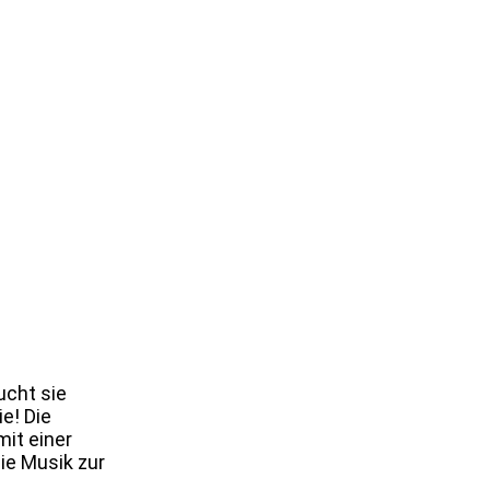
ucht sie
e! Die
it einer
ie Musik zur