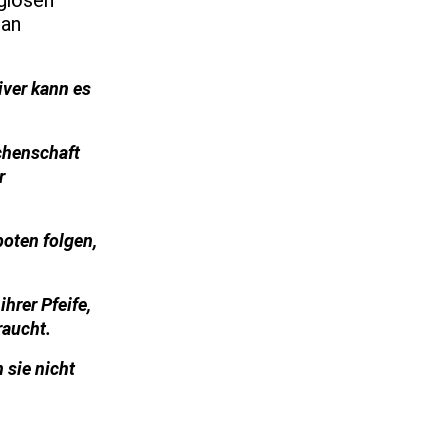
igiösen
ran
iver kann es
chenschaft
r
boten folgen,
ihrer Pfeife,
raucht.
 sie nicht